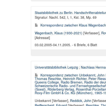
Staatsbibliothek zu Berlin. Handschriftenabteilu
Signatur: Nachl. 542, I, 1, Kst. 38, Mp. 69
Korrespondenz zwischen Klaus Wagenbach 
Wagenbach, Klaus (1930-2021)
[Verfasser],
Row
[Adressat]
03.02.2005-04.11.2005. - 6 Briefe, 6 Blatt
Universitätsbibliothek Leipzig
;
Nachlass Herma
Korrespondenz zwischen Unbekannt, John Re
Thomas Reschke, Heinrich Richter, Peter Ries
Queens College, Radio Bremen, Radio der deut
Schweizerische Radio- und Fernsehgesellschaft
(Soest), Röderberg-Verlag, Rosenthal-Porzell
Roxy-Film GmbH & Co. KG (München), 1965-1
Unbekannt [Verfasser]
,
Reddick, John
[Verfasse
Reifferscheid, Eduard
[Verfasser],
Reschke, Th