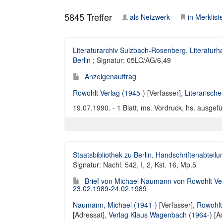
5845
Treffer
als Netzwerk
in Merklist
Literaturarchiv Sulzbach-Rosenberg, Literaturh
Berlin
; Signatur: 05LC/AG/6,49
Anzeigenauftrag
Rowohlt Verlag (1945-)
[Verfasser],
Literarisch
19.07.1990. - 1 Blatt, ms. Vordruck, hs. ausgefül
Staatsbibliothek zu Berlin. Handschriftenabteilu
Signatur: Nachl. 542, I, 2, Kst. 16, Mp.5
Brief von Michael Naumann von Rowohlt V
23.02.1989-24.02.1989
Naumann, Michael (1941-)
[Verfasser],
Rowohlt
[Adressat],
Verlag Klaus Wagenbach (1964-)
[A