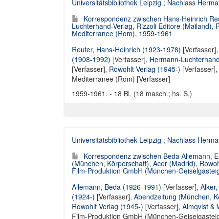
Universitätsbibliothek Leipzig
;
Nachlass Herma
Korrespondenz zwischen Hans-Heinrich Reu
Luchterhand-Verlag, Rizzoli Editore (Mailand),
Mediterranee (Rom), 1959-1961
Reuter, Hans-Heinrich (1923-1978)
[Verfasser]
(1908-1992)
[Verfasser],
Hermann-Luchterhand-
[Verfasser]
,
Rowohlt Verlag (1945-)
[Verfasser]
Mediterranee (Rom) [Verfasser]
1959-1961. - 18 Bl. (18 masch.; hs. S.)
Universitätsbibliothek Leipzig
;
Nachlass Herma
Korrespondenz zwischen Beda Allemann, Er
(München, Körperschaft), Acer (Madrid), Rowohl
Film-Produktion GmbH (München-Geiselgastei
Allemann, Beda (1926-1991)
[Verfasser],
Alker
(1924-)
[Verfasser],
Abendzeitung (München, Kö
Rowohlt Verlag (1945-)
[Verfasser],
Almqvist & 
Film-Produktion GmbH (München-Geiselgasteig)