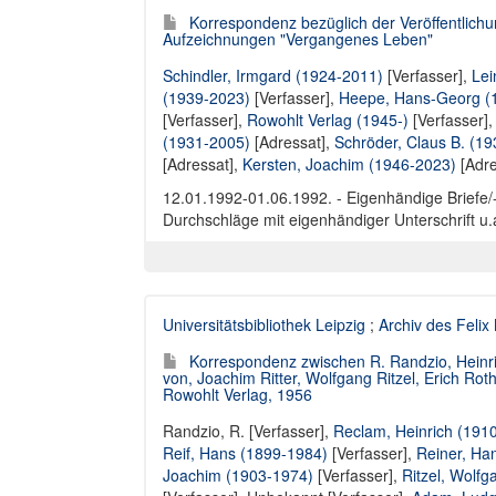
Korrespondenz bezüglich der Veröffentlich
Aufzeichnungen "Vergangenes Leben"
Schindler, Irmgard (1924-2011)
[Verfasser],
Lei
(1939-2023)
[Verfasser],
Heepe, Hans-Georg (
[Verfasser],
Rowohlt Verlag (1945-)
[Verfasser]
(1931-2005)
[Adressat],
Schröder, Claus B. (1
[Adressat],
Kersten, Joachim (1946-2023)
[Adre
12.01.1992-01.06.1992. - Eigenhändige Briefe/-
Durchschläge mit eigenhändiger Unterschrift u.
Universitätsbibliothek Leipzig
;
Archiv des Felix
Korrespondenz zwischen R. Randzio, Heinri
von, Joachim Ritter, Wolfgang Ritzel, Erich Ro
Rowohlt Verlag, 1956
Randzio, R. [Verfasser]
,
Reclam, Heinrich (191
Reif, Hans (1899-1984)
[Verfasser],
Reiner, Ha
Joachim (1903-1974)
[Verfasser],
Ritzel, Wolf