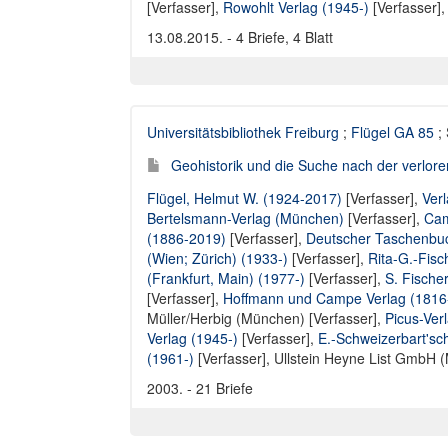
[Verfasser],
Rowohlt Verlag (1945-)
[Verfasser]
13.08.2015. - 4 Briefe, 4 Blatt
Universitätsbibliothek Freiburg
;
Flügel GA 85
; 
Geohistorik und die Suche nach der verlore
Flügel, Helmut W. (1924-2017)
[Verfasser],
Ver
Bertelsmann-Verlag (München)
[Verfasser],
Cam
(1886-2019)
[Verfasser],
Deutscher Taschenbuc
(Wien; Zürich) (1933-)
[Verfasser],
Rita-G.-Fis
(Frankfurt, Main) (1977-)
[Verfasser],
S. Fische
[Verfasser],
Hoffmann und Campe Verlag (1816
Müller/Herbig (München) [Verfasser]
,
Picus-Ver
Verlag (1945-)
[Verfasser],
E.-Schweizerbart'sc
(1961-)
[Verfasser],
Ullstein Heyne List GmbH (
2003. - 21 Briefe